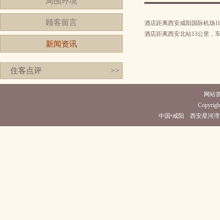
周围环境
顾客留言
酒店距离西安咸阳国际机场18
酒店距离西安北站13公里，车
新闻资讯
住客点评
>>
网站
Copyrigh
中国•咸阳 西安星河湾酒店(电话0